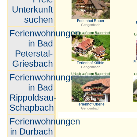
Unterkunft
suchen
Ferienhof Rauer
Gengenbach
Ferienwohnungen
Urlaub auf dem Bauernhof
U
in Bad
Peterstal-
Griesbach
F
Ferienhof Kälble
Gengenbach
Urlaub auf dem Bauernhof
U
Ferienwohnungen
in Bad
Rippoldsau-
Ferienhof Oberle
Schapbach
Gengenbach
Ferienwohnungen
in Durbach