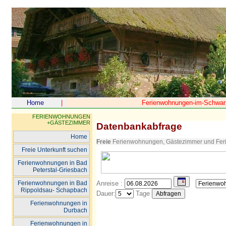
Home
|
Ferienwohnungen-im-Schwar
FERIENWOHNUNGEN
+GÄSTEZIMMER
Datenbankabfrage
Home
Freie
Ferienwohnungen, Gästezimmer und Fer
Freie Unterkunft suchen
Ferienwohnungen in Bad
Peterstal-Griesbach
Ferienwohnungen in Bad
Anreise :
Rippoldsau- Schapbach
Dauer:
Tage
Ferienwohnungen in
Durbach
Ferienwohnungen in