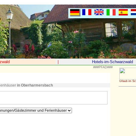
zwald
|
Hotels-im-Schwarzwald
###PFAD###
Urlaub im S
ienhäuser
in Oberharmersbach